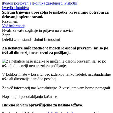
|
Pogoji poslovanja
|
Politika zasebnosti
|
Piškotki
Izvedba
Intuitiva
Spletna trgovina uporablja le piškotke, ki so nujno potrebni za
delovanje spletne strani.
Razumem
Več informacij
Hvala za vaše soglasje in prijavo na e-novice
Zapri
Izdelki z nadstandardnimi lastnostmi
Za nekatere naše izdelke je možen le osebni prevzem, saj so po
teži ali dimenziji neustrezni za pošiljanje.
V kolikor imate v košarici več izdelkov lahko izdelek nadstandardne
teže ali dimenzije naročite posebej.
Za več informacij nas kontaktirajte. Z veseljem vam bomo pomagali.
Napaka pri posodabljanju košarice
Iskreno se vam opravičujemo za nastalo težavo.