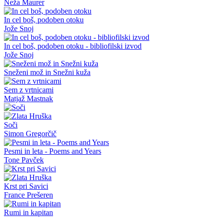
Neža Maurer
In cel boš, podoben otoku
Jože Snoj
In cel boš, podoben otoku - bibliofilski izvod
Jože Snoj
Sneženi mož in Snežni kuža
Sem z vrtnicami
Matjaž Mastnak
Soči
Simon Gregorčič
Pesmi in leta - Poems and Years
Tone Pavček
Krst pri Savici
France Prešeren
Rumi in kapitan