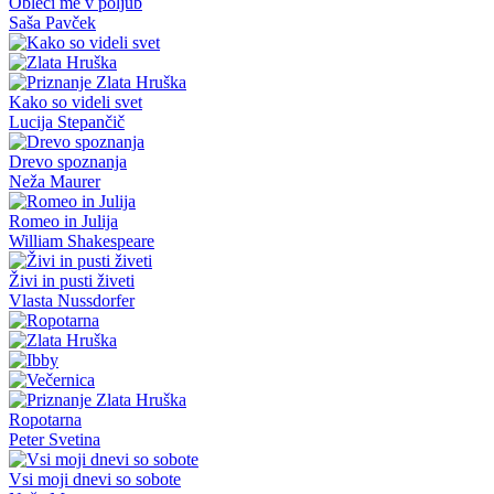
Obleci me v poljub
Saša Pavček
Kako so videli svet
Lucija Stepančič
Drevo spoznanja
Neža Maurer
Romeo in Julija
William Shakespeare
Živi in pusti živeti
Vlasta Nussdorfer
Ropotarna
Peter Svetina
Vsi moji dnevi so sobote