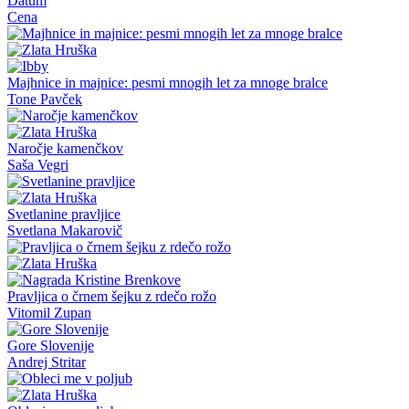
Datum
Cena
Majhnice in majnice: pesmi mnogih let za mnoge bralce
Tone Pavček
Naročje kamenčkov
Saša Vegri
Svetlanine pravljice
Svetlana Makarovič
Pravljica o črnem šejku z rdečo rožo
Vitomil Zupan
Gore Slovenije
Andrej Stritar