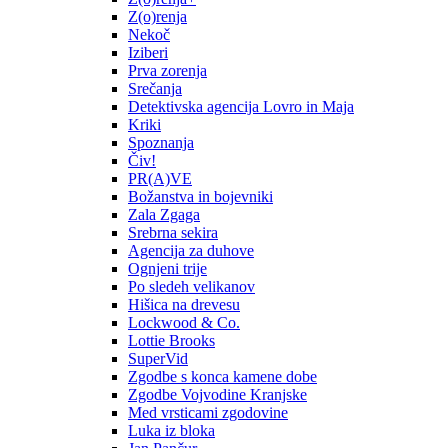
Z(o)renja
Nekoč
Iziberi
Prva zorenja
Srečanja
Detektivska agencija Lovro in Maja
Kriki
Spoznanja
Čiv!
PR(A)VE
Božanstva in bojevniki
Zala Zgaga
Srebrna sekira
Agencija za duhove
Ognjeni trije
Po sledeh velikanov
Hišica na drevesu
Lockwood & Co.
Lottie Brooks
SuperVid
Zgodbe s konca kamene dobe
Zgodbe Vojvodine Kranjske
Med vrsticami zgodovine
Luka iz bloka