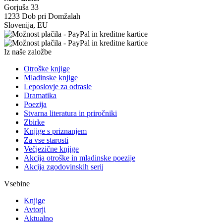
Gorjuša 33
1233 Dob pri Domžalah
Slovenija, EU
Iz naše založbe
Otroške knjige
Mladinske knjige
Leposlovje za odrasle
Dramatika
Poezija
Stvarna literatura in priročniki
Zbirke
Knjige s priznanjem
Za vse starosti
Večjezične knjige
Akcija otroške in mladinske poezije
Akcija zgodovinskih serij
Vsebine
Knjige
Avtorji
Aktualno