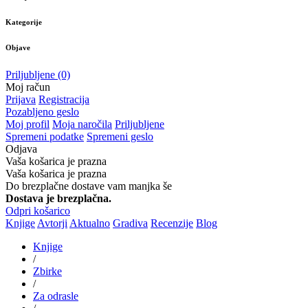
Kategorije
Objave
Priljubljene
(0)
Moj račun
Prijava
Registracija
Pozabljeno geslo
Moj profil
Moja naročila
Priljubljene
Spremeni podatke
Spremeni geslo
Odjava
Vaša košarica je prazna
Vaša košarica je prazna
Do brezplačne dostave vam manjka še
Dostava je brezplačna.
Odpri košarico
Knjige
Avtorji
Aktualno
Gradiva
Recenzije
Blog
Knjige
/
Zbirke
/
Za odrasle