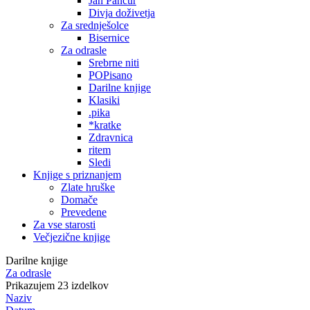
Jan Pančur
Divja doživetja
Za srednješolce
Bisernice
Za odrasle
Srebrne niti
POPisano
Darilne knjige
Klasiki
.pika
*kratke
Zdravnica
ritem
Sledi
Knjige s priznanjem
Zlate hruške
Domače
Prevedene
Za vse starosti
Večjezične knjige
Darilne knjige
Za odrasle
Prikazujem 23 izdelkov
Naziv