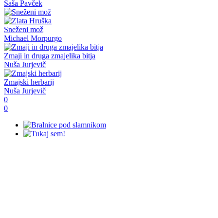
Saša Pavček
Sneženi mož
Michael Morpurgo
Zmaji in druga zmajelika bitja
Nuša Jurjevič
Zmajski herbarij
Nuša Jurjevič
0
0