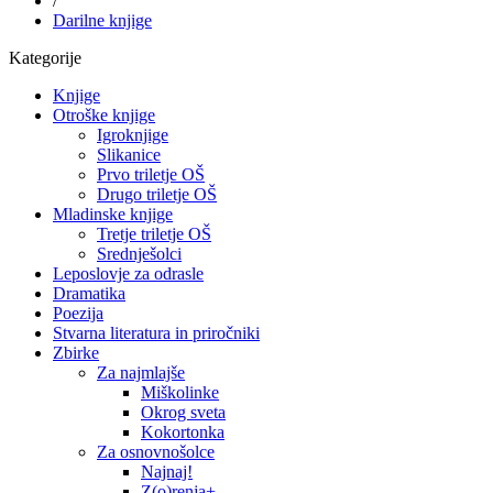
/
Darilne knjige
Kategorije
Knjige
Otroške knjige
Igroknjige
Slikanice
Prvo triletje OŠ
Drugo triletje OŠ
Mladinske knjige
Tretje triletje OŠ
Srednješolci
Leposlovje za odrasle
Dramatika
Poezija
Stvarna literatura in priročniki
Zbirke
Za najmlajše
Miškolinke
Okrog sveta
Kokortonka
Za osnovnošolce
Najnaj!
Z(o)renja+