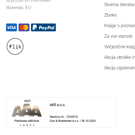
Stvarna literatur
Slovenija, EU
Zbirke
Knjige s prizna
Za vse starosti
Večjezične knji
Akcija otroške 
Akcija zgodovins