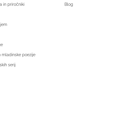
a in priročniki
Blog
njem
ge
in mladinske poezije
kih serij