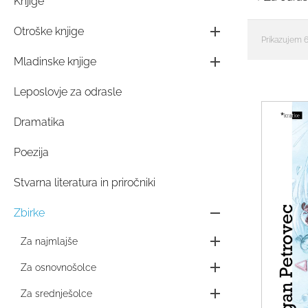
Knjige
Otroške knjige
Prikazujem 6
Mladinske knjige
Leposlovje za odrasle
Dramatika
Poezija
Stvarna literatura in priročniki
Zbirke
Za najmlajše
Za osnovnošolce
Za srednješolce