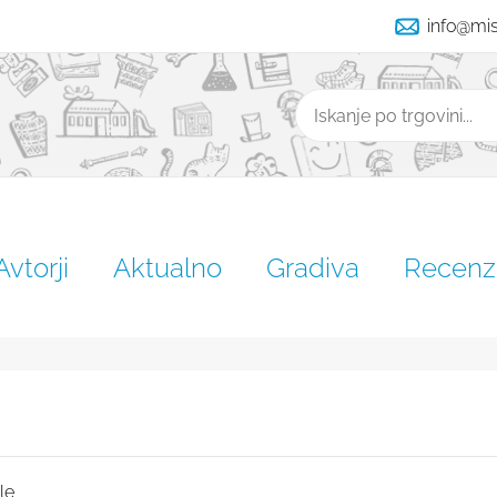
info@mi
Išči
Avtorji
Aktualno
Gradiva
Recenzi
le