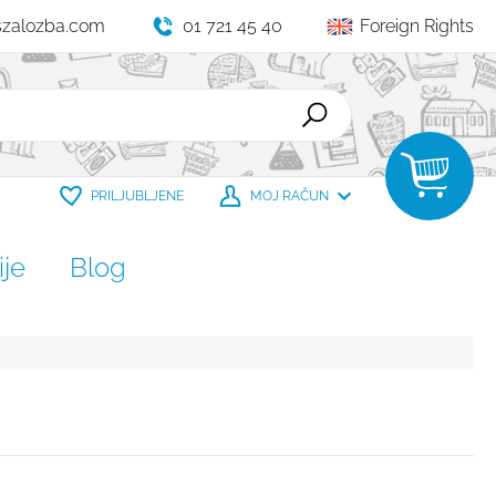
szalozba.com
01 721 45 40
Foreign Rights
PRILJUBLJENE
MOJ RAČUN
je
Blog