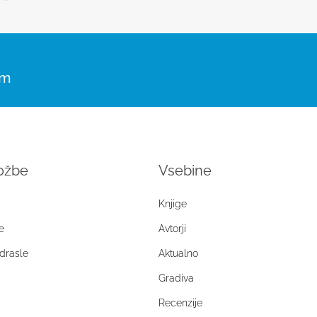
om
ložbe
Vsebine
Knjige
e
Avtorji
drasle
Aktualno
Gradiva
Recenzije