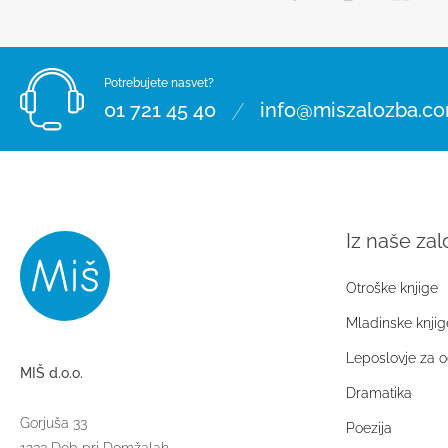
Potrebujete nasvet?
/
01 721 45 40
info@miszalozba.c
Iz naše za
Otroške knjige
Mladinske knjig
Leposlovje za o
MIŠ d.o.o.
Dramatika
Gorjuša 33
Poezija
1233 Dob pri Domžalah