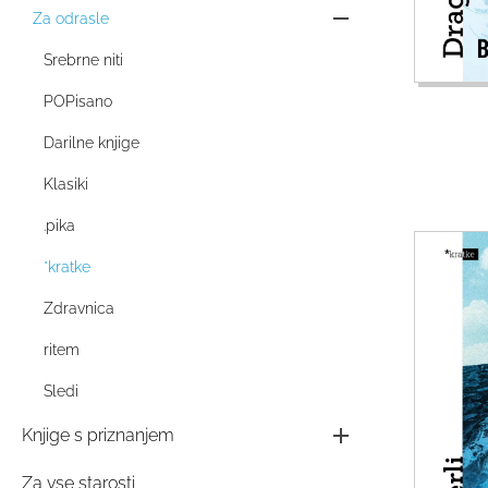
Za odrasle
Srebrne niti
POPisano
Darilne knjige
Klasiki
.pika
*kratke
Zdravnica
ritem
Sledi
Knjige s priznanjem
Za vse starosti