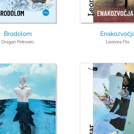
Brodolom
Enakozvočj
Dragan Petrovec
Leonora Flis