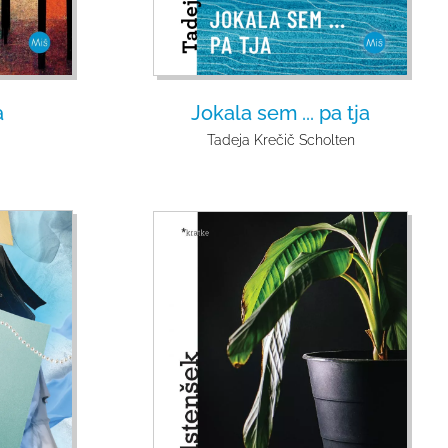
a
Jokala sem ... pa tja
Tadeja Krečič Scholten