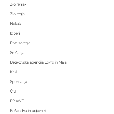
Z(o)renja+
Z(o)renja
Nekoč
Iziberi
Prva zorenja
Srečanja
Detektivska agencija Lovro in Maja
Kriki
Spoznanja
Čiv!
PR(A)VE
Božanstva in bojevniki