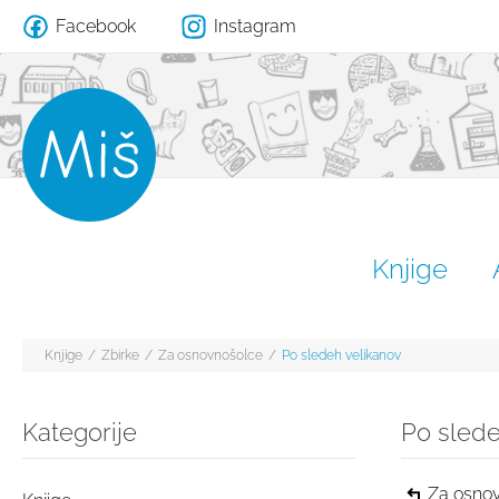
Facebook
Instagram
Knjige
Knjige
/
Zbirke
/
Za osnovnošolce
/
Po sledeh velikanov
Kategorije
Po slede
Za osno