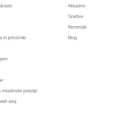
drasle
Aktualno
Gradiva
Recenzije
a in priročniki
Blog
njem
ge
in mladinske poezije
kih serij