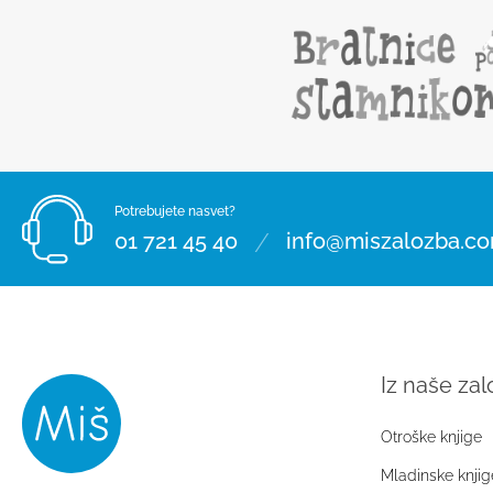
Potrebujete nasvet?
/
01 721 45 40
info@miszalozba.c
Iz naše za
Otroške knjige
Mladinske knjig