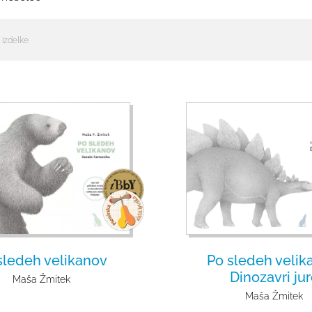
 izdelke
sledeh velikanov
Po sledeh velik
Dinozavri ju
Maša Žmitek
Maša Žmitek