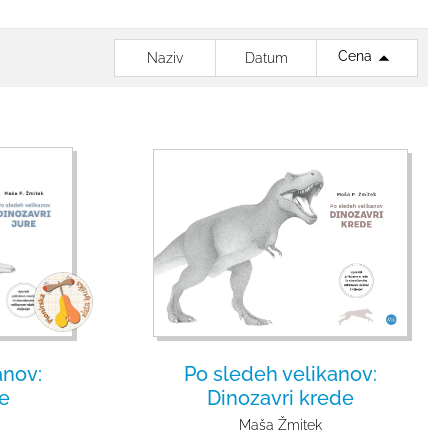
Cena
Naziv
Datum
anov:
Po sledeh velikanov:
re
Dinozavri krede
Maša Žmitek