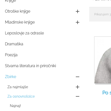
Knjige
Otroške knjige
Prikazujem 3
Mladinske knjige
Leposlovje za odrasle
Dramatika
Poezija
Stvarna literatura in priročniki
Zbirke
Za najmlajše
Po 
Za osnovnošolce
Najnaj!