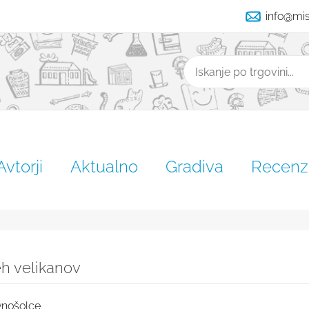
info@mi
Išči
Avtorji
Aktualno
Gradiva
Recenzi
h velikanov
vnošolce