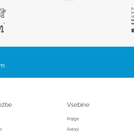
om
ložbe
Vsebine
Knjige
e
Avtorji