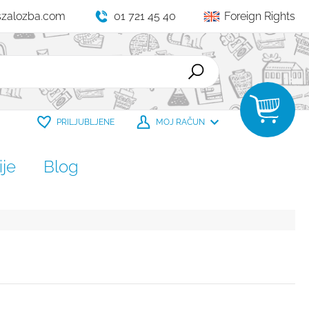
szalozba.com
01 721 45 40
Foreign Rights
PRILJUBLJENE
MOJ RAČUN
je
Blog