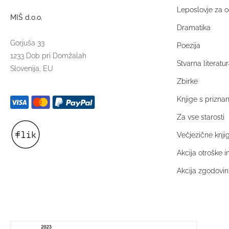
Leposlovje za o
MIŠ d.o.o.
Dramatika
Gorjuša 33
Poezija
1233 Dob pri Domžalah
Stvarna literatur
Slovenija, EU
Zbirke
Knjige s prizna
Za vse starosti
Večjezične knji
Akcija otroške 
Akcija zgodovins