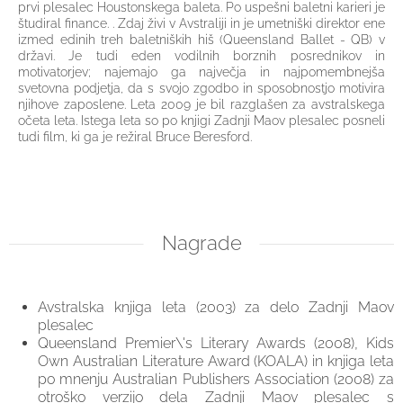
prvi plesalec Houstonskega baleta. Po uspešni baletni karieri je
študiral finance. . Zdaj živi v Avstraliji in je umetniški direktor ene
izmed edinih treh baletniških hiš (Queensland Ballet - QB) v
državi. Je tudi eden vodilnih borznih posrednikov in
motivatorjev; najemajo ga največja in najpomembnejša
svetovna podjetja, da s svojo zgodbo in sposobnostjo motivira
njihove zaposlene. Leta 2009 je bil razglašen za avstralskega
očeta leta. Istega leta so po knjigi Zadnji Maov plesalec posneli
tudi film, ki ga je režiral Bruce Beresford.
Nagrade
Avstralska knjiga leta (2003) za delo Zadnji Maov
plesalec
Queensland Premier\'s Literary Awards (2008), Kids
Own Australian Literature Award (KOALA) in knjiga leta
po mnenju Australian Publishers Association (2008) za
otroško verzijo dela Zadnji Maov plesalec s