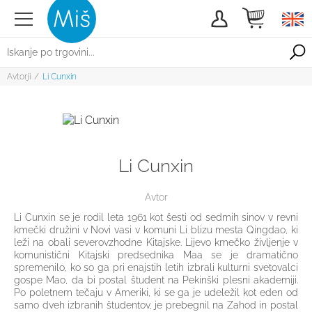
Avtorji
/
Li Cunxin
Li Cunxin
Avtor
Li Cunxin se je rodil leta 1961 kot šesti od sedmih sinov v revni
kmečki družini v Novi vasi v komuni Li blizu mesta Qingdao, ki
leži na obali severovzhodne Kitajske. Lijevo kmečko življenje v
komunistični Kitajski predsednika Maa se je dramatično
spremenilo, ko so ga pri enajstih letih izbrali kulturni svetovalci
gospe Mao, da bi postal študent na Pekinški plesni akademiji.
Po poletnem tečaju v Ameriki, ki se ga je udeležil kot eden od
samo dveh izbranih študentov, je prebegnil na Zahod in postal