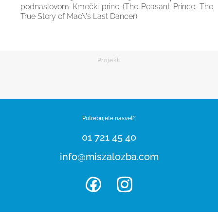
podnaslovom Kmečki princ (The Peasant Prince: The
True Story of Mao\'s Last Dancer)
Potrebujete nasvet?
01 721 45 40
info@miszalozba.com