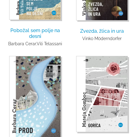
Pobožal sem polje na
Zvezda, žlica in ura
desni
Vinko Möderndorfer
Barbara Cerar
,
Vili Telassani