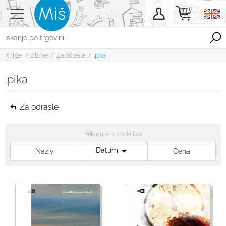
Knjige
/
Zbirke
/
Za odrasle
/
.pika
.pika
Za odrasle
Prikazujem 7 izdelkov
Datum
Naziv
Cena