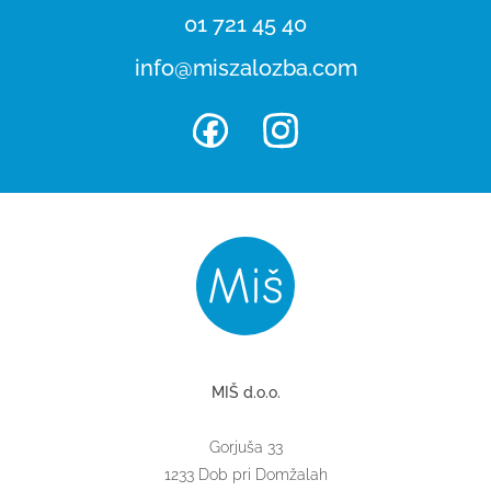
01 721 45 40
info@miszalozba.com
MIŠ d.o.o.
Gorjuša 33
1233 Dob pri Domžalah