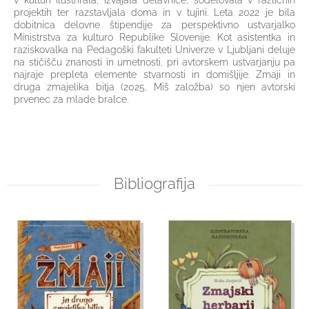
v kulturi ilustrirala, izvajala delavnice, sodelovala v različnih
projektih ter razstavljala doma in v tujini. Leta 2022 je bila
dobitnica delovne štipendije za perspektivno ustvarjalko
Ministrstva za kulturo Republike Slovenije. Kot asistentka in
raziskovalka na Pedagoški fakulteti Univerze v Ljubljani deluje
na stičišču znanosti in umetnosti, pri avtorskem ustvarjanju pa
najraje prepleta elemente stvarnosti in domišljije. Zmaji in
druga zmajelika bitja (2025, Miš založba) so njen avtorski
prvenec za mlade bralce.
Bibliografija