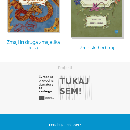
Zmaji in druga zmajelika
Zmajski herbarij
bitja
Potrebujete nasvet?