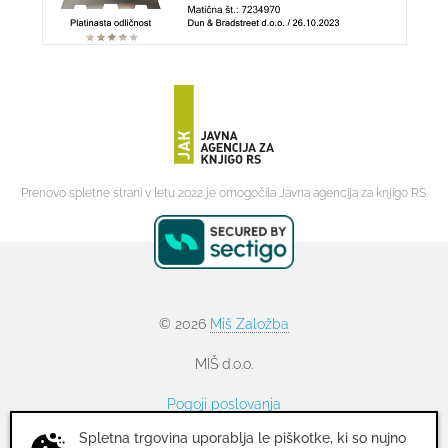
Prenovo spletne strani v letu 2022 je omogočila Javna agencija za knjigo RS.
© 2026
Miš Založba
MIŠ d.o.o.
Pogoji poslovanja
Spletna trgovina uporablja le piškotke, ki so nujno
Politika zasebnosti