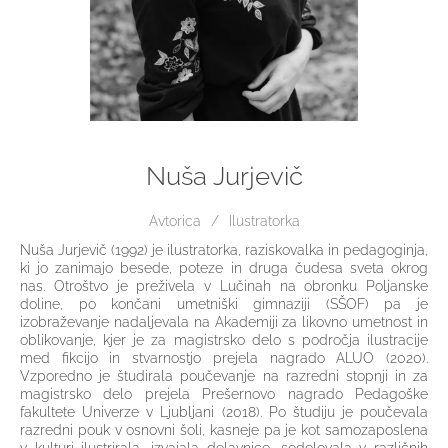
Nuša Jurjevič
Avtorica
Ilustratorka
Nuša Jurjevič (1992) je ilustratorka, raziskovalka in pedagoginja,
ki jo zanimajo besede, poteze in druga čudesa sveta okrog
nas. Otroštvo je preživela v Lučinah na obronku Poljanske
doline, po končani umetniški gimnaziji (SŠOF) pa je
izobraževanje nadaljevala na Akademiji za likovno umetnost in
oblikovanje, kjer je za magistrsko delo s področja ilustracije
med fikcijo in stvarnostjo prejela nagrado ALUO (2020).
Vzporedno je študirala poučevanje na razredni stopnji in za
magistrsko delo prejela Prešernovo nagrado Pedagoške
fakultete Univerze v Ljubljani (2018). Po študiju je poučevala
razredni pouk v osnovni šoli, kasneje pa je kot samozaposlena