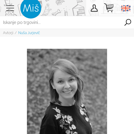
Avtorji
/
Nuša Jurjevič