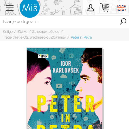
Knjige
/
Zbirke
/
Za osnovnošolce
/
Tretje triletje OŠ
,
Srednješolci
,
Z(o)renja+
/
Peter in Petra