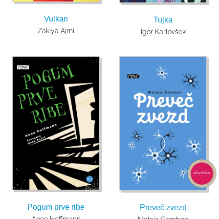
Vulkan
Tujka
Zakiya Ajmi
Igor Karlovšek
Pogum prve ribe
Preveč zvezd
Anne Hoffmann