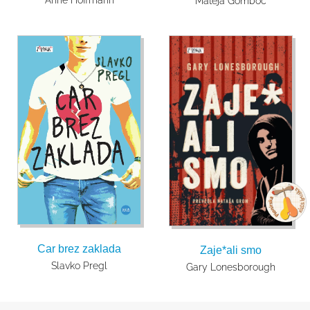
Mateja Gomboc
Car brez zaklada
Zaje*ali smo
Slavko Pregl
Gary Lonesborough