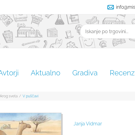
info@mi
Išči
Avtorji
Aktualno
Gradiva
Recenzi
krog sveta
/
V puščavi
Janja Vidmar