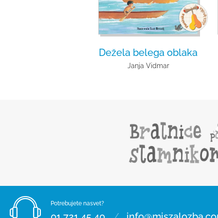
Dežela belega oblaka
Janja Vidmar
Potrebujete nasvet?
/
01 721 45 40
info@miszalozba.c