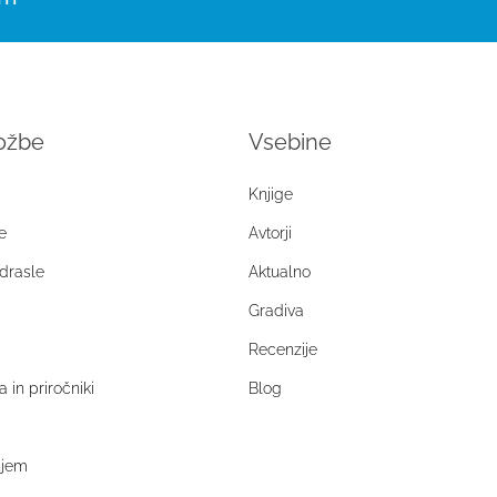
ložbe
Vsebine
Knjige
e
Avtorji
drasle
Aktualno
Gradiva
Recenzije
a in priročniki
Blog
njem