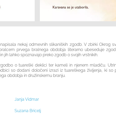
apisala nekaj odmevnih slikaniških zgodb. V zbirki Okrog s
bralcem prvega bralnega obdobja literarno ubeseduje zgodbe 
jo in jih lahko spoznavajo preko zgodb o svojih vrstnikih.
odbo o tuareški deklici ter kameli in njenem mladiču. Utrine
ci so dodani določeni izrazi iz tuareškega življenja, ki so poj
ga obdobja in družinskemu branju.
Janja Vidmar
Suzana Bricelj