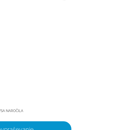
VSA NAROČILA
povpraševanje