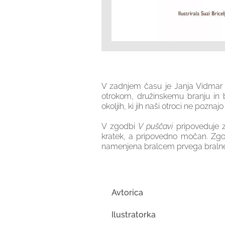
V zadnjem času je Janja Vidmar n
otrokom, družinskemu branju in 
okoljih, ki jih naši otroci ne pozna
V zgodbi
V puščavi
pripoveduje zg
kratek, a pripovedno močan. Zgodbi
namenjena bralcem prvega bralne
Avtorica
Ilustratorka