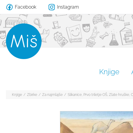
Facebook
Instagram
Knjige
Knjige
/
Zbirke
/
Za najmlajše
/
Slikanice
,
Prvo triletje OŠ
,
Zlate hruške
,
O