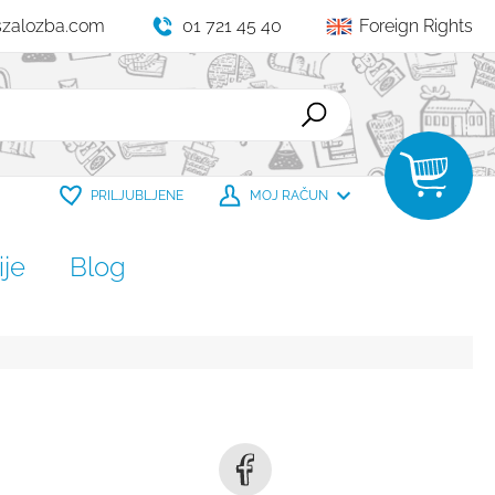
szalozba.com
01 721 45 40
Foreign Rights
PRILJUBLJENE
MOJ RAČUN
je
Blog