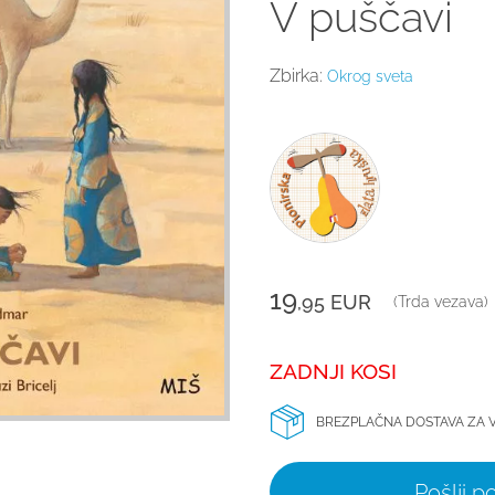
V puščavi
Zbirka:
Okrog sveta
19
,95
EUR
(Trda vezava)
ZADNJI KOSI
BREZPLAČNA DOSTAVA ZA 
Pošlji 