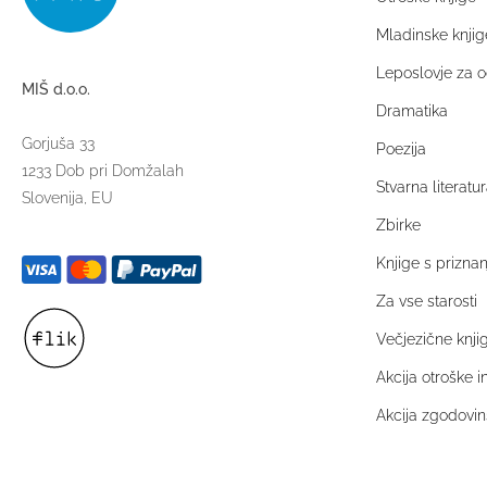
Mladinske knjig
Leposlovje za o
MIŠ d.o.o.
Dramatika
Gorjuša 33
Poezija
1233 Dob pri Domžalah
Stvarna literatur
Slovenija, EU
Zbirke
Knjige s prizna
Za vse starosti
Večjezične knji
Akcija otroške 
Akcija zgodovins