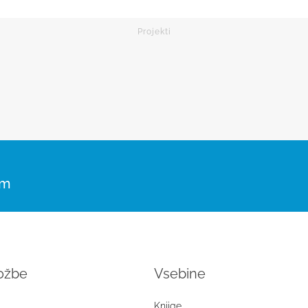
om
ložbe
Vsebine
Knjige