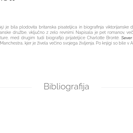
) je bila plodovita britanska pisateljica in biografinja viktorijansk
torijanske družbe, vključno z zelo revnimi. Napisala je pet romanov, več
ature, med drugim tudi biografijo prijateljice Charlotte Brontë.
Sever
Manchestra, kjer je živela večino svojega življenja. Po knjigi so bile v An
Bibliografija