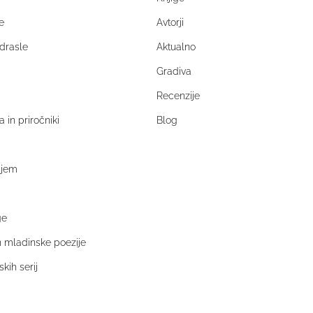
e
Avtorji
drasle
Aktualno
Gradiva
Recenzije
a in priročniki
Blog
njem
ge
in mladinske poezije
kih serij