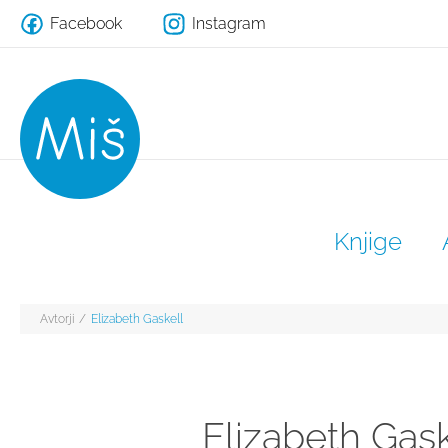
Facebook
Instagram
Knjige
Avtorji
/
Elizabeth Gaskell
Elizabeth Gask