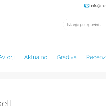
info@mi
Išči
Avtorji
Aktualno
Gradiva
Recenzi
ell