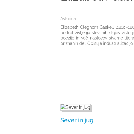
Avtorica
Elizabeth Cleghorn Gaskell (1810–1865
portret življenja številnih slojev vik
poezije in več naslovov stvarne liter
priznanih del. Opisuje industrializacijo 
Sever in jug