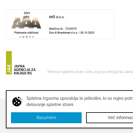
Prenovo spletne strani v letu 2022 je omogočila Javna
Spletna trgovina uporablja le piškotke, ki so nujno pot
delovanje spletne strani.
© 2026
Miš Založba
-
MIŠ d.o.o.
|
Pogoji poslovanja
|
Poli
Razumem
Več informac