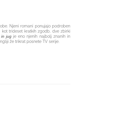
e dobe. Njeni romani ponujajo podroben
 kot trideset kratkih zgodb, dve zbirki
 in jug
je eno njenih najbolj znanih in
gliji že trikrat posnete TV serije.