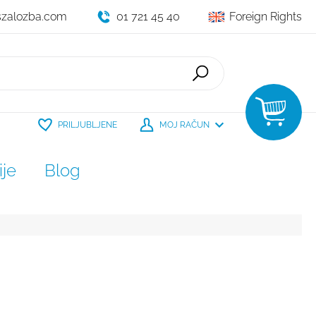
szalozba.com
01 721 45 40
Foreign Rights
PRILJUBLJENE
MOJ RAČUN
je
Blog