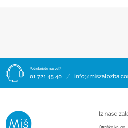
Potrebujete nasvet?
/
01 721 45 40
info@miszalozba.c
Iz naše za
Otroške knjige