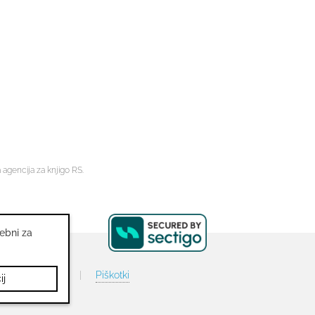
 agencija za knjigo RS.
rebni za
tika zasebnosti
|
Piškotki
ij