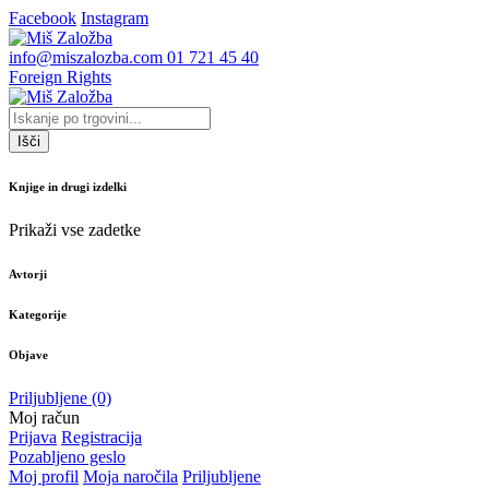
Facebook
Instagram
info@miszalozba.com
01 721 45 40
Foreign Rights
Išči
Knjige in drugi izdelki
Prikaži vse zadetke
Avtorji
Kategorije
Objave
Priljubljene
(0)
Moj račun
Prijava
Registracija
Pozabljeno geslo
Moj profil
Moja naročila
Priljubljene