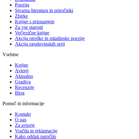
Poezija
Stvarna literatura in priročniki
Zbirke
Knjige s priznanjem
Za vse starosti
Večjezične knjige
Akcija otroške in mladinske poezije
Akcija zgodovinskih serij
Vsebine
Knjige
Avtorji
Aktualno
Gradiva
Recenzije
Blog
Pomoč in informacije
Kontakt
O nas
Za avtorje
Vračila in reklamacije
Kako oddati naročilo