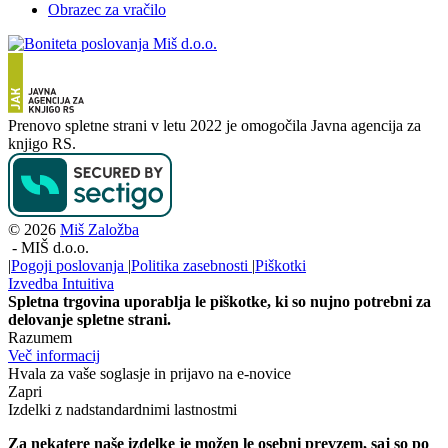
Obrazec za vračilo
Prenovo spletne strani v letu 2022 je omogočila Javna agencija za
knjigo RS.
© 2026
Miš Založba
-
MIŠ d.o.o.
|
Pogoji poslovanja
|
Politika zasebnosti
|
Piškotki
Izvedba
Intuitiva
Spletna trgovina uporablja le piškotke, ki so nujno potrebni za
delovanje spletne strani.
Razumem
Več informacij
Hvala za vaše soglasje in prijavo na e-novice
Zapri
Izdelki z nadstandardnimi lastnostmi
Za nekatere naše izdelke je možen le osebni prevzem, saj so po