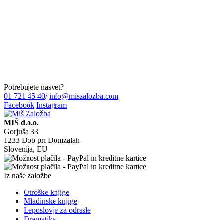
Potrebujete nasvet?
01 721 45 40
/
info@miszalozba.com
Facebook
Instagram
MIŠ d.o.o.
Gorjuša 33
1233 Dob pri Domžalah
Slovenija, EU
Iz naše založbe
Otroške knjige
Mladinske knjige
Leposlovje za odrasle
Dramatika