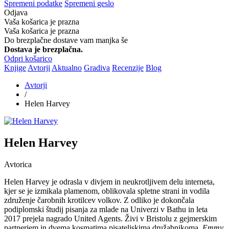
Spremeni podatke
Spremeni geslo
Odjava
Vaša košarica je prazna
Vaša košarica je prazna
Do brezplačne dostave vam manjka še
Dostava je brezplačna.
Odpri košarico
Knjige
Avtorji
Aktualno
Gradiva
Recenzije
Blog
Avtorji
/
Helen Harvey
Helen Harvey
Avtorica
Helen Harvey je odrasla v divjem in neukrotljivem delu interneta,
kjer se je izmikala plamenom, oblikovala spletne strani in vodila
združenje čarobnih krotilcev volkov. Z odliko je dokončala
podiplomski študij pisanja za mlade na Univerzi v Bathu in leta
2017 prejela nagrado United Agents. Živi v Bristolu z gejmerskim
partnerjem in dvema kosmatima pisateljskima družabnikoma.
Emmy