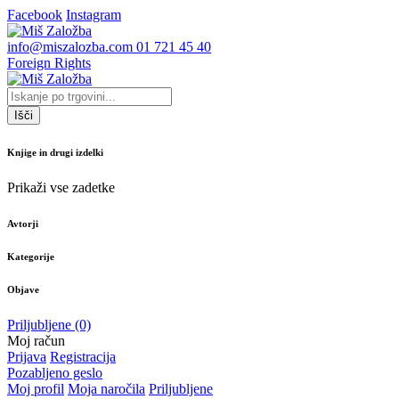
Facebook
Instagram
info@miszalozba.com
01 721 45 40
Foreign Rights
Išči
Knjige in drugi izdelki
Prikaži vse zadetke
Avtorji
Kategorije
Objave
Priljubljene
(0)
Moj račun
Prijava
Registracija
Pozabljeno geslo
Moj profil
Moja naročila
Priljubljene