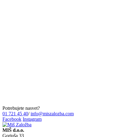
Potrebujete nasvet?
01 721 45 40
/
info@miszalozba.com
Facebook
Instagram
MIŠ d.o.o.
Gorjuša 33