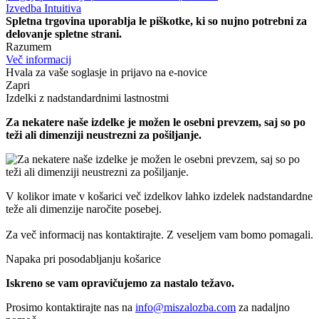
Izvedba
Intuitiva
Spletna trgovina uporablja le piškotke, ki so nujno potrebni za
delovanje spletne strani.
Razumem
Več informacij
Hvala za vaše soglasje in prijavo na e-novice
Zapri
Izdelki z nadstandardnimi lastnostmi
Za nekatere naše izdelke je možen le osebni prevzem, saj so po
teži ali dimenziji neustrezni za pošiljanje.
V kolikor imate v košarici več izdelkov lahko izdelek nadstandardne
teže ali dimenzije naročite posebej.
Za več informacij nas kontaktirajte. Z veseljem vam bomo pomagali.
Napaka pri posodabljanju košarice
Iskreno se vam opravičujemo za nastalo težavo.
Prosimo kontaktirajte nas na
info@miszalozba.com
za nadaljno