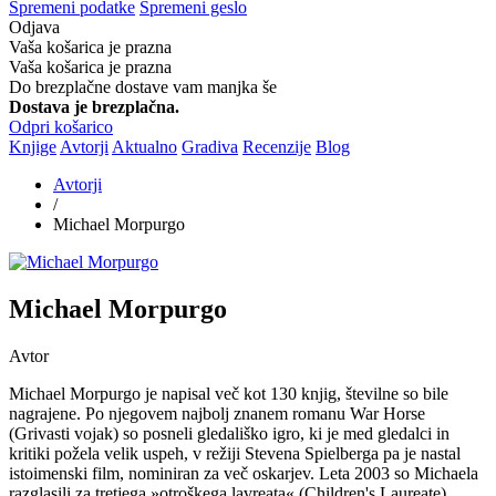
Spremeni podatke
Spremeni geslo
Odjava
Vaša košarica je prazna
Vaša košarica je prazna
Do brezplačne dostave vam manjka še
Dostava je brezplačna.
Odpri košarico
Knjige
Avtorji
Aktualno
Gradiva
Recenzije
Blog
Avtorji
/
Michael Morpurgo
Michael Morpurgo
Avtor
Michael Morpurgo je napisal več kot 130 knjig, številne so bile
nagrajene. Po njegovem najbolj znanem romanu War Horse
(Grivasti vojak) so posneli gledališko igro, ki je med gledalci in
kritiki požela velik uspeh, v režiji Stevena Spielberga pa je nastal
istoimenski film, nominiran za več oskarjev. Leta 2003 so Michaela
razglasili za tretjega »otroškega lavreata« (Children's Laureate),