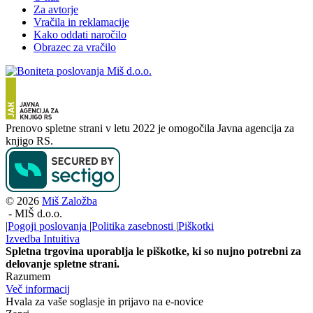
Za avtorje
Vračila in reklamacije
Kako oddati naročilo
Obrazec za vračilo
Prenovo spletne strani v letu 2022 je omogočila Javna agencija za
knjigo RS.
© 2026
Miš Založba
-
MIŠ d.o.o.
|
Pogoji poslovanja
|
Politika zasebnosti
|
Piškotki
Izvedba
Intuitiva
Spletna trgovina uporablja le piškotke, ki so nujno potrebni za
delovanje spletne strani.
Razumem
Več informacij
Hvala za vaše soglasje in prijavo na e-novice