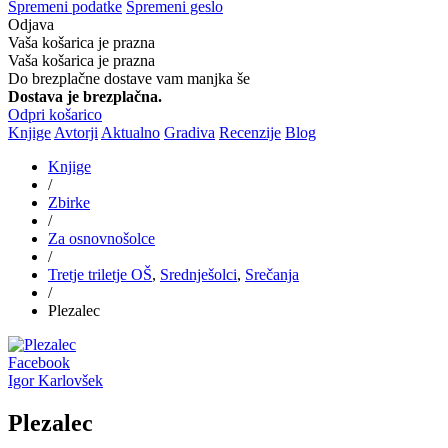
Spremeni podatke
Spremeni geslo
Odjava
Vaša košarica je prazna
Vaša košarica je prazna
Do brezplačne dostave vam manjka še
Dostava je brezplačna.
Odpri košarico
Knjige
Avtorji
Aktualno
Gradiva
Recenzije
Blog
Knjige
/
Zbirke
/
Za osnovnošolce
/
Tretje triletje OŠ
,
Srednješolci
,
Srečanja
/
Plezalec
Facebook
Igor Karlovšek
Plezalec