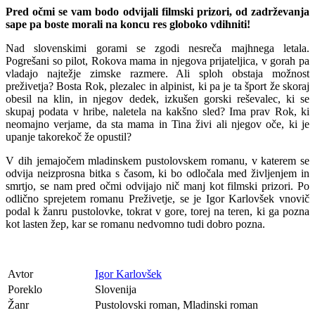
Pred očmi se vam bodo odvijali filmski prizori, od zadrževanja
sape pa boste morali na koncu res globoko vdihniti!
Nad slovenskimi gorami se zgodi nesreča majhnega letala.
Pogrešani so pilot, Rokova mama in njegova prijateljica, v gorah pa
vladajo najtežje zimske razmere. Ali sploh obstaja možnost
preživetja? Bosta Rok, plezalec in alpinist, ki pa je ta šport že skoraj
obesil na klin, in njegov dedek, izkušen gorski reševalec, ki se
skupaj podata v hribe, naletela na kakšno sled? Ima prav Rok, ki
neomajno verjame, da sta mama in Tina živi ali njegov oče, ki je
upanje takorekoč že opustil?
V dih jemajočem mladinskem pustolovskem romanu, v katerem se
odvija neizprosna bitka s časom, ki bo odločala med življenjem in
smrtjo, se nam pred očmi odvijajo nič manj kot filmski prizori. Po
odlično sprejetem romanu Preživetje, se je Igor Karlovšek vnovič
podal k žanru pustolovke, tokrat v gore, torej na teren, ki ga pozna
kot lasten žep, kar se romanu nedvomno tudi dobro pozna.
Avtor
Igor Karlovšek
Poreklo
Slovenija
Žanr
Pustolovski roman, Mladinski roman