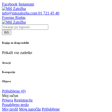
Facebook
Instagram
info@miszalozba.com
01 721 45 40
Foreign Rights
Išči
Knjige in drugi izdelki
Prikaži vse zadetke
Avtorji
Kategorije
Objave
Priljubljene
(0)
Moj račun
Prijava
Registracija
Pozabljeno geslo
Moj profil
Moja naročila
Priljubljene