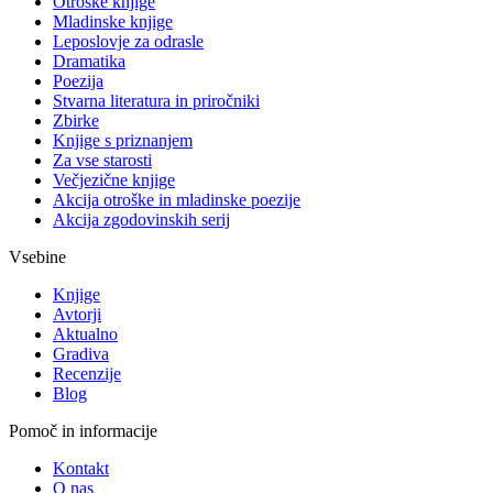
Otroške knjige
Mladinske knjige
Leposlovje za odrasle
Dramatika
Poezija
Stvarna literatura in priročniki
Zbirke
Knjige s priznanjem
Za vse starosti
Večjezične knjige
Akcija otroške in mladinske poezije
Akcija zgodovinskih serij
Vsebine
Knjige
Avtorji
Aktualno
Gradiva
Recenzije
Blog
Pomoč in informacije
Kontakt
O nas