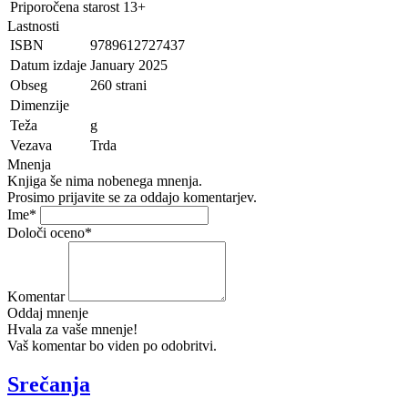
Priporočena starost
13+
Lastnosti
ISBN
9789612727437
Datum izdaje
January 2025
Obseg
260 strani
Dimenzije
Teža
g
Vezava
Trda
Mnenja
Knjiga še nima nobenega mnenja.
Prosimo prijavite se za oddajo komentarjev.
Ime
*
Določi oceno
*
Komentar
Oddaj mnenje
Hvala za vaše mnenje!
Vaš komentar bo viden po odobritvi.
Srečanja