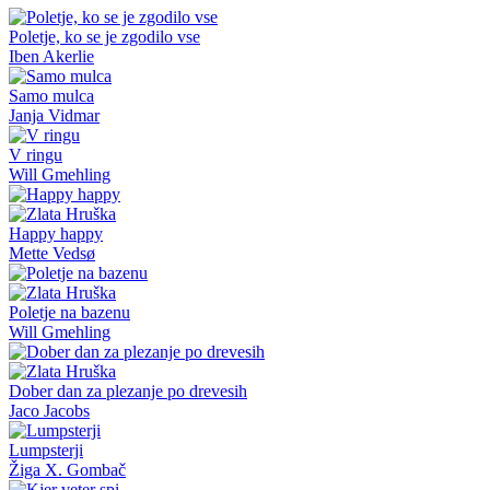
Poletje, ko se je zgodilo vse
Iben Akerlie
Samo mulca
Janja Vidmar
V ringu
Will Gmehling
Happy happy
Mette Vedsø
Poletje na bazenu
Will Gmehling
Dober dan za plezanje po drevesih
Jaco Jacobs
Lumpsterji
Žiga X. Gombač