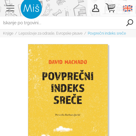
Knjige
/
Leposlovje za odrasle
,
Evropske pisave
/
Povprečni indeks sreče