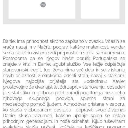
Daniel ima prihodnost skrbno zapisano v zvezku. Včasih se
vrača nazaj in v Načrtu popravi kakšno malenkost, vendar
se na splošno življenje zdi preprosto in sreča samoumevna.
Postopoma pa se njegov Načrt poruši: Portugalska se
znajde v krizi in Daniel izgubi službo. Vse težje odplačuje
stanovanjski kredit, tudi žena nima več dela in se v iskanju
novih priložnosti z otrokoma odseli stran, nazaj k staršem.
Njegova najboljša prijatelja sta »odsotna«: Xavier
prostovoljno že dvanajst let ždi zaprt v stanovanju, obseden
je s statistiko in globoko potrt zaradi popolnega neuspeha
njihovega skupnega podviga, spletne strani za
medsebojno pomoč ljudem. Almodóvar pristane v zaporu,
ko skuša v obupanem poskusu popraviti svoje življenje.
Daniel skuša razumeti, kakšno upanje sploh še ostaja
prihodnjim generacijam. In noče odnehati. Kljub ruševinam
vsakdana skuša počasi, košček za koščkom ponovno