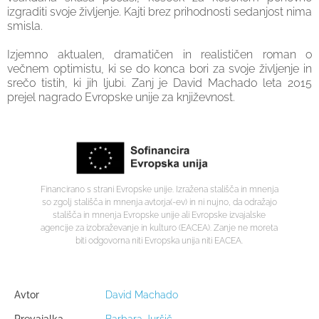
izgraditi svoje življenje. Kajti brez prihodnosti sedanjost nima
smisla.
Izjemno aktualen, dramatičen in realističen roman o
večnem optimistu, ki se do konca bori za svoje življenje in
srečo tistih, ki jih ljubi. Zanj je David Machado leta 2015
prejel nagrado Evropske unije za književnost.
Financirano s strani Evropske unije. Izražena stališča in mnenja
so zgolj stališča in mnenja avtorja(-ev) in ni nujno, da odražajo
stališča in mnenja Evropske unije ali Evropske izvajalske
agencije za izobraževanje in kulturo (EACEA). Zanje ne moreta
biti odgovorna niti Evropska unija niti EACEA.
Avtor
David Machado
Prevajalka
Barbara Juršič