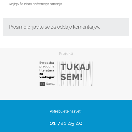
Knjiga še nima nobenega mnenja.
Prosimo prijavite se za oddajo komentarjev.
Potrebujete nasvet?
01 721 45 40