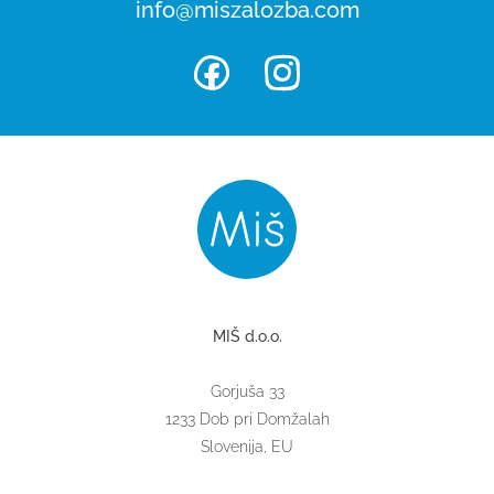
info@miszalozba.com
MIŠ d.o.o.
Gorjuša 33
1233 Dob pri Domžalah
Slovenija, EU