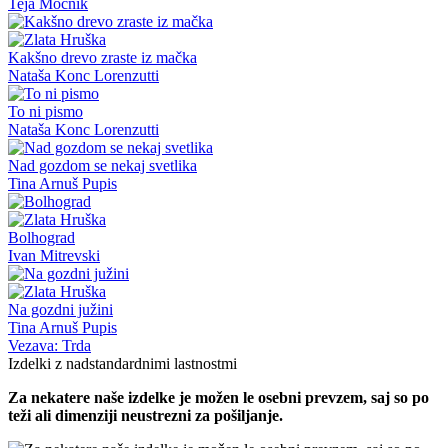
Teja Močnik
Kakšno drevo zraste iz mačka
Nataša Konc Lorenzutti
To ni pismo
Nataša Konc Lorenzutti
Nad gozdom se nekaj svetlika
Tina Arnuš Pupis
Bolhograd
Ivan Mitrevski
Na gozdni južini
Tina Arnuš Pupis
Vezava: Trda
Izdelki z nadstandardnimi lastnostmi
Za nekatere naše izdelke je možen le osebni prevzem, saj so po
teži ali dimenziji neustrezni za pošiljanje.