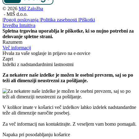
© 2026
Miš Založba
-
MIŠ d.o.o.
|
Pogoji poslovanja
|
Politika zasebnosti
|
Piškotki
Izvedba
Intuitiva
Spletna trgovina uporablja le piškotke, ki so nujno potrebni za
delovanje spletne strani.
Razumem
Več informacij
Hvala za vaše soglasje in prijavo na e-novice
Zapri
Izdelki z nadstandardnimi lastnostmi
Za nekatere naše izdelke je možen le osebni prevzem, saj so po
teži ali dimenziji neustrezni za pošiljanje.
V kolikor imate v košarici več izdelkov lahko izdelek nadstandardne
teže ali dimenzije naročite posebej.
Za več informacij nas kontaktirajte. Z veseljem vam bomo pomagali.
Napaka pri posodabljanju košarice