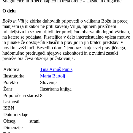
Sneguljčico in Rdečo kapico in treta orehe – takšne in drugačne.
O delu
Božo in Vili
je zbirka duhovitih pripovedi o velikanu Božu in precej
manjšem (a nikakor ne pritlikavem) Viliju, njunem prisrčnem
prijateljstvu in vznemirljivih ter pravljično obarvanih dogodivščinah,
na katere se podajata. Pisateljica v delo intertekstualno vpleta motive
in junake že obstoječih klasičnih pravljic in jih bralcu predstavi v
novi in sveži luči. Besedilo domišljeno raziskuje svet pravljičnega,
hudomušno predrugači njegove zakonitosti in z zvitimi zasuki
preseže bralčeva obzorja pričakovanja.
Avtorica
Tina Arnuš Pupis
Ilustratorka
Marta Bartolj
Poreklo
Slovenija
Žanr
Ilustrirana knjiga
Priporočena starost
8
Lastnosti
ISBN
Datum izdaje
Obseg
strani
Dimenzije