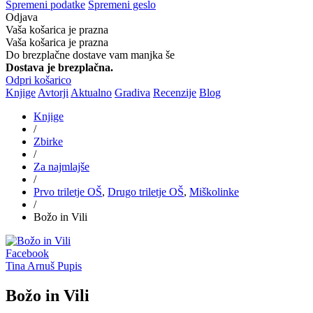
Spremeni podatke
Spremeni geslo
Odjava
Vaša košarica je prazna
Vaša košarica je prazna
Do brezplačne dostave vam manjka še
Dostava je brezplačna.
Odpri košarico
Knjige
Avtorji
Aktualno
Gradiva
Recenzije
Blog
Knjige
/
Zbirke
/
Za najmlajše
/
Prvo triletje OŠ
,
Drugo triletje OŠ
,
Miškolinke
/
Božo in Vili
Facebook
Tina Arnuš Pupis
Božo in Vili