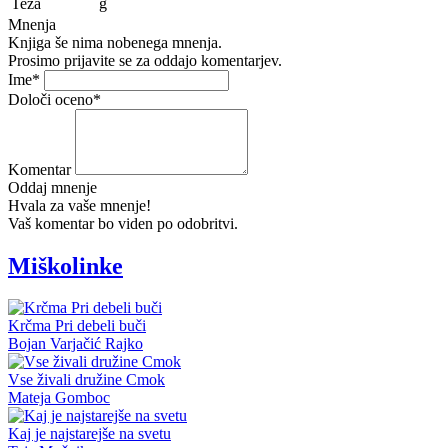
Teža
g
Mnenja
Knjiga še nima nobenega mnenja.
Prosimo prijavite se za oddajo komentarjev.
Ime
*
Določi oceno
*
Komentar
Oddaj mnenje
Hvala za vaše mnenje!
Vaš komentar bo viden po odobritvi.
Miškolinke
Krčma Pri debeli buči
Bojan Varjačić Rajko
Vse živali družine Cmok
Mateja Gomboc
Kaj je najstarejše na svetu