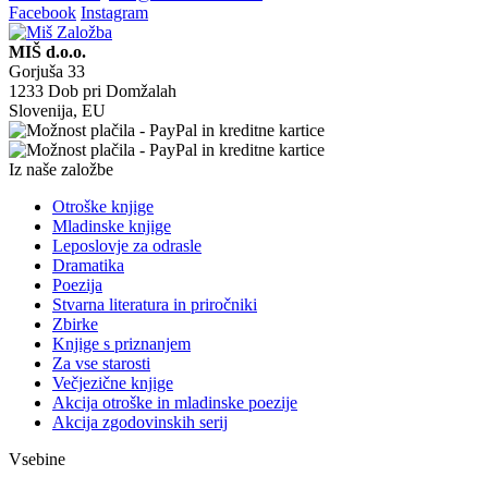
Facebook
Instagram
MIŠ d.o.o.
Gorjuša 33
1233 Dob pri Domžalah
Slovenija, EU
Iz naše založbe
Otroške knjige
Mladinske knjige
Leposlovje za odrasle
Dramatika
Poezija
Stvarna literatura in priročniki
Zbirke
Knjige s priznanjem
Za vse starosti
Večjezične knjige
Akcija otroške in mladinske poezije
Akcija zgodovinskih serij
Vsebine