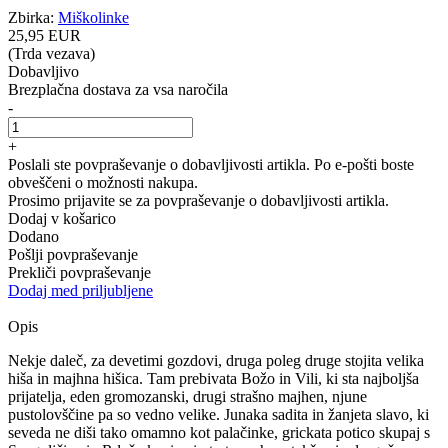
Zbirka:
Miškolinke
25
,95
EUR
(Trda vezava)
Dobavljivo
Brezplačna dostava za vsa naročila
-
+
Poslali ste povpraševanje o dobavljivosti artikla. Po e-pošti boste
obveščeni o možnosti nakupa.
Prosimo prijavite se za povpraševanje o dobavljivosti artikla.
Dodaj v košarico
Dodano
Pošlji povpraševanje
Prekliči povpraševanje
Dodaj med priljubljene
Opis
Nekje daleč, za devetimi gozdovi, druga poleg druge stojita velika
hiša in majhna hišica. Tam prebivata Božo in Vili, ki sta najboljša
prijatelja, eden gromozanski, drugi strašno majhen, njune
pustolovščine pa so vedno velike. Junaka sadita in žanjeta slavo, ki
seveda ne diši tako omamno kot palačinke, grickata potico skupaj s