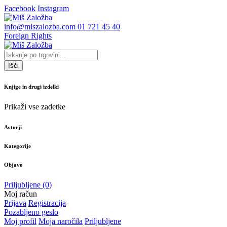
Facebook
Instagram
info@miszalozba.com
01 721 45 40
Foreign Rights
Išči
Knjige in drugi izdelki
Prikaži vse zadetke
Avtorji
Kategorije
Objave
Priljubljene
(0)
Moj račun
Prijava
Registracija
Pozabljeno geslo
Moj profil
Moja naročila
Priljubljene