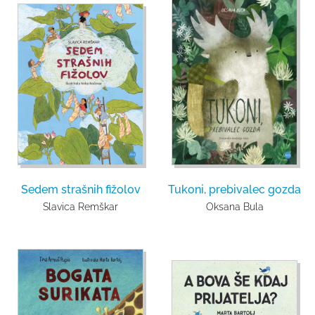
Sedem strašnih fižolov
Tukoni, prebivalec gozda
Slavica Remškar
Oksana Bula