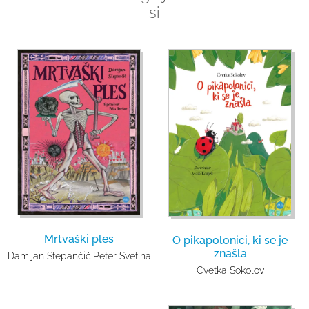
si
Mrtvaški ples
O pikapolonici, ki se je
znašla
Damijan Stepančič
,
Peter Svetina
Cvetka Sokolov