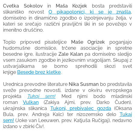
Cvetka Sokolov
in
Maša Kozjek
bosta predstavili
slikaniško novost
O pikapolonici, ki se je znašla
,
domiselno in dinamično zgodbo o izpolnjevanju želja, v
kateri se srečajo različni pravljični liki in se povežejo v
imenitno druščino.
Toplo pripoved pisateljice
Maše Ogrizek
poganjajo
hudomušne domislice, trčene asociacije in spretne
besedne igre, ilustracije
Zale Kalan
pa domiselno sledijo
vsem zasukom zgodbe in jezikovnim vragolijam. Skupaj z
ustvarjalkama se bomo sprehodili skozi svet
knjige
Besede brez kletke
.
Urednica prevodne literature
Nika Susman
bo predstavila
sveže prevodne novosti, izdane v okviru evropskega
projekta
Tukaj sem!
Med njimi bodo mladinski
roman
Vulkan
(Zakiya Ajmi, prev. Darko Čuden),
ukrajinska slikanica
Tukoni, prebivalec gozda
(Oksana
Bula, prev. Andreja Kalc) ter nizozemsko delo
Tukaj
sem!
(Joke van Leeuwen, prev. Katjuša Ručigaj), nedavno
izdano v zbirki Čiv!.