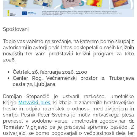
Spoštovani!
Toplo vas vabimo na srečanje, na katerem bomo skupaj z
avtoricami in avtorji prvič letos poklepetali
o naših knjižnih
novostih ter vam predstavili knjižni program za leto
2026
.
Četrtek, 26. februarja 2026, 11.00
Center Rog, Večnamenski prostor 2, Trubarjeva
cesta 72, Ljubljana
Damijan Stepančič
je ustvaril razkošno, umetniško
knjigo
Mrtvaški ples
, ki izhaja iz znamenite hrastoveljske
freske in odpira razmislek o odnosu med življenjem in
smrtjo. Pesnik
Peter Svetina
je motiv mrtvaškega plesa
prenesel v sodobne verze, umetnostni zgodovinar
dr.
Tomislav Vignjević
pa je prispeval spremno besedo. Z
ustvarjalci se bomo pogovarjali o večplastnosti dela ter