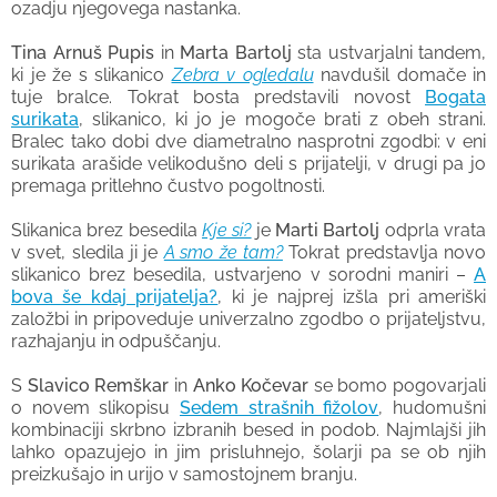
ozadju njegovega nastanka.
Tina Arnuš Pupis
in
Marta Bartolj
sta ustvarjalni tandem,
ki je že s slikanico
Zebra v ogledalu
navdušil domače in
tuje bralce. Tokrat bosta predstavili novost
Bogata
surikata
, slikanico, ki jo je mogoče brati z obeh strani.
Bralec tako dobi dve diametralno nasprotni zgodbi: v eni
surikata arašide velikodušno deli s prijatelji, v drugi pa jo
premaga pritlehno čustvo pogoltnosti.
Slikanica brez besedila
Kje si?
je
Marti Bartolj
odprla vrata
v svet, sledila ji je
A smo že tam?
Tokrat predstavlja novo
slikanico brez besedila, ustvarjeno v sorodni maniri –
A
bova še kdaj prijatelja?
, ki je najprej izšla pri ameriški
založbi in pripoveduje univerzalno zgodbo o prijateljstvu,
razhajanju in odpuščanju.
S
Slavico Remškar
in
Anko Kočevar
se bomo pogovarjali
o novem slikopisu
Sedem strašnih fižolov
, hudomušni
kombinaciji skrbno izbranih besed in podob. Najmlajši jih
lahko opazujejo in jim prisluhnejo, šolarji pa se ob njih
preizkušajo in urijo v samostojnem branju.