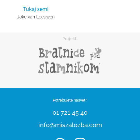
Tukaj sem!
Joke van Leeuwen
Potrebujete nasvet?
01 721 45 40
info@miszalozba.com