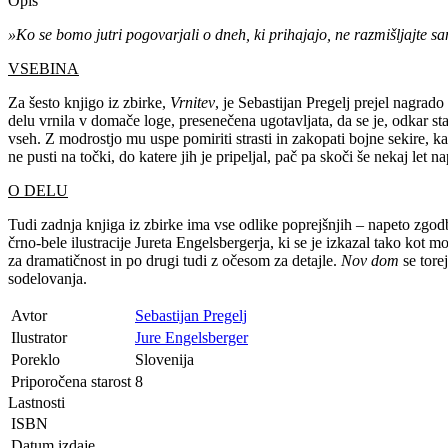
Opis
»Ko se bomo jutri pogovarjali o dneh, ki prihajajo, ne razmišljajte sa
VSEBINA
Za šesto knjigo iz zbirke,
Vrnitev
, je Sebastijan Pregelj prejel nagrad
delu vrnila v domače loge, presenečena ugotavljata, da se je, odkar st
vseh. Z modrostjo mu uspe pomiriti strasti in zakopati bojne sekire, k
ne pusti na točki, do katere jih je pripeljal, pač pa skoči še nekaj let
O DELU
Tudi zadnja knjiga iz zbirke ima vse odlike poprejšnjih – napeto zgodb
črno-bele ilustracije Jureta Engelsbergerja, ki se je izkazal tako kot 
za dramatičnost in po drugi tudi z očesom za detajle.
Nov dom
se tore
sodelovanja.
Avtor
Sebastijan Pregelj
Ilustrator
Jure Engelsberger
Poreklo
Slovenija
Priporočena starost
8
Lastnosti
ISBN
Datum izdaje