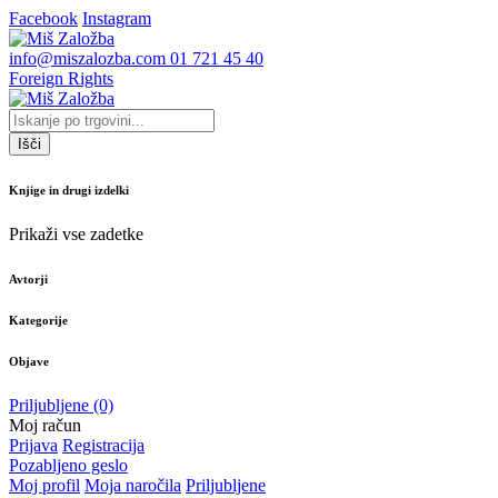
Facebook
Instagram
info@miszalozba.com
01 721 45 40
Foreign Rights
Išči
Knjige in drugi izdelki
Prikaži vse zadetke
Avtorji
Kategorije
Objave
Priljubljene
(0)
Moj račun
Prijava
Registracija
Pozabljeno geslo
Moj profil
Moja naročila
Priljubljene