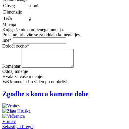
Obseg
strani
Dimenzije
Teža
g
Mnenja
Knjiga še nima nobenega mnenja.
Prosimo prijavite se za oddajo komentarjev.
Ime
*
Določi oceno
*
Komentar
Oddaj mnenje
Hvala za vaše mnenje!
Vaš komentar bo viden po odobritvi.
Zgodbe s konca kamene dobe
Vrnitev
Sebastijan Pregelj