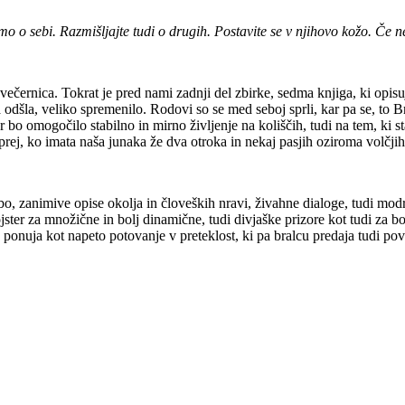
mo o sebi. Razmišljajte tudi o drugih. Postavite se v njihovo kožo. Če 
o večernica. Tokrat je pred nami zadnji del zbirke, sedma knjiga, ki opis
a odšla, veliko spremenilo. Rodovi so se med seboj sprli, kar pa se, to 
ar bo omogočilo stabilno in mirno življenje na koliščih, tudi na tem, ki
 naprej, ko imata naša junaka že dva otroka in nekaj pasjih oziroma volčji
o, zanimive opise okolja in človeških nravi, živahne dialoge, tudi modr
mojster za množične in bolj dinamične, tudi divjaške prizore kot tudi za b
j ponuja kot napeto potovanje v preteklost, ki pa bralcu predaja tudi p