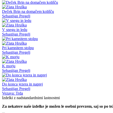
Deček Brin na domačem kolišču
Sebastijan Pregelj
V snegu in ledu
Sebastijan Pregelj
Pri kamnitem stolpu
Sebastijan Pregelj
K morju
Sebastijan Pregelj
Do konca jezera in naprej
Sebastijan Pregelj
Vezava: Trda
Izdelki z nadstandardnimi lastnostmi
Za nekatere naše izdelke je možen le osebni prevzem, saj so po teži