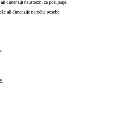
eže ali dimenzije naročite posebej.
č.
č.