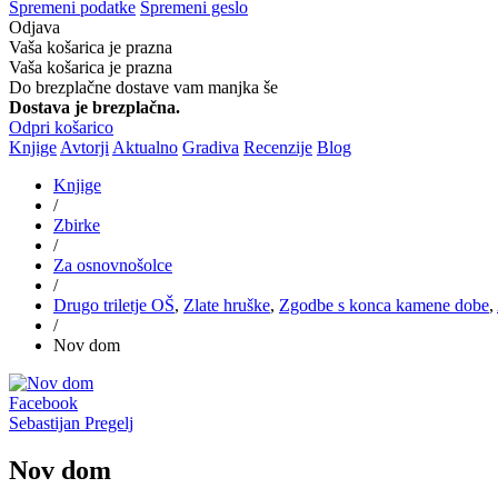
Spremeni podatke
Spremeni geslo
Odjava
Vaša košarica je prazna
Vaša košarica je prazna
Do brezplačne dostave vam manjka še
Dostava je brezplačna.
Odpri košarico
Knjige
Avtorji
Aktualno
Gradiva
Recenzije
Blog
Knjige
/
Zbirke
/
Za osnovnošolce
/
Drugo triletje OŠ
,
Zlate hruške
,
Zgodbe s konca kamene dobe
,
/
Nov dom
Facebook
Sebastijan Pregelj
Nov dom