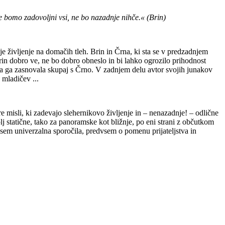
ne bomo zadovoljni vsi, ne bo nazadnje nihče.« (Brin)
uje življenje na domačih tleh. Brin in Črna, ki sta se v predzadnjem
Brin dobro ve, ne bo dobro obneslo in bi lahko ogrozilo prihodnost
 sta ga zasnovala skupaj s Črno. V zadnjem delu avtor svojih junakov
h mladičev ...
e misli, ki zadevajo slehernikovo življenje in – nenazadnje! – odlične
olj statične, tako za panoramske kot bližnje, po eni strani z občutkom
ovsem univerzalna sporočila, predvsem o pomenu prijateljstva in