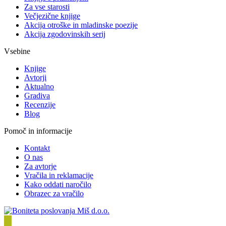
Za vse starosti
Večjezične knjige
Akcija otroške in mladinske poezije
Akcija zgodovinskih serij
Vsebine
Knjige
Avtorji
Aktualno
Gradiva
Recenzije
Blog
Pomoč in informacije
Kontakt
O nas
Za avtorje
Vračila in reklamacije
Kako oddati naročilo
Obrazec za vračilo