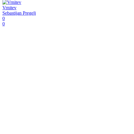
Vrnitev
Sebastijan Pregelj
0
0