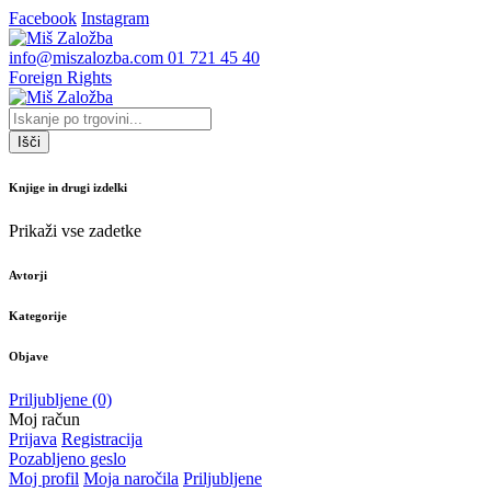
Facebook
Instagram
info@miszalozba.com
01 721 45 40
Foreign Rights
Išči
Knjige in drugi izdelki
Prikaži vse zadetke
Avtorji
Kategorije
Objave
Priljubljene
(0)
Moj račun
Prijava
Registracija
Pozabljeno geslo
Moj profil
Moja naročila
Priljubljene