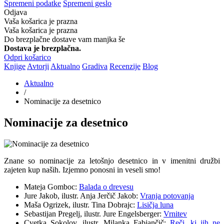
Spremeni podatke
Spremeni geslo
Odjava
Vaša košarica je prazna
Vaša košarica je prazna
Do brezplačne dostave vam manjka še
Dostava je brezplačna.
Odpri košarico
Knjige
Avtorji
Aktualno
Gradiva
Recenzije
Blog
Aktualno
/
Nominacije za desetnico
Nominacije za desetnico
Znane so nominacije za letošnjo desetnico in v imenitni družbi
zajeten kup naših. Izjemno ponosni in veseli smo!
Mateja Gomboc:
Balada o drevesu
Jure Jakob, ilustr. Anja Jerčič Jakob:
Vranja potovanja
Maša Ogrizek, ilustr. Tina Dobrajc:
Lisičja luna
Sebastijan Pregelj, ilustr. Jure Engelsberger:
Vrnitev
Cvetka Sokolov, ilustr. Milanka Fabjančič:
Reči, ki jih ne