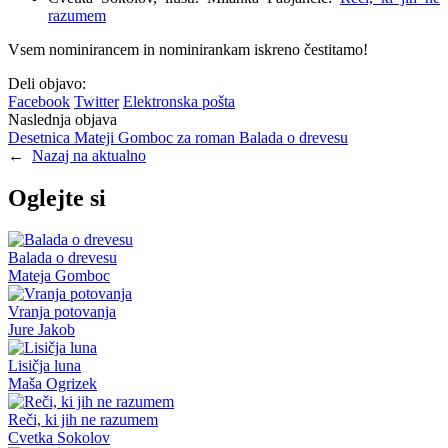
razumem
Vsem nominirancem in nominirankam iskreno čestitamo!
Deli objavo:
Facebook
Twitter
Elektronska pošta
Naslednja objava
Desetnica Mateji Gomboc za roman Balada o drevesu
←
Nazaj na aktualno
Oglejte si
Balada o drevesu
Mateja Gomboc
Vranja potovanja
Jure Jakob
Lisičja luna
Maša Ogrizek
Reči, ki jih ne razumem
Cvetka Sokolov