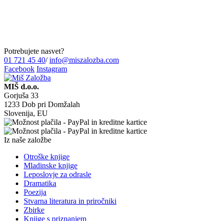
Potrebujete nasvet?
01 721 45 40
/
info@miszalozba.com
Facebook
Instagram
MIŠ d.o.o.
Gorjuša 33
1233 Dob pri Domžalah
Slovenija, EU
Iz naše založbe
Otroške knjige
Mladinske knjige
Leposlovje za odrasle
Dramatika
Poezija
Stvarna literatura in priročniki
Zbirke
Knjige s priznanjem