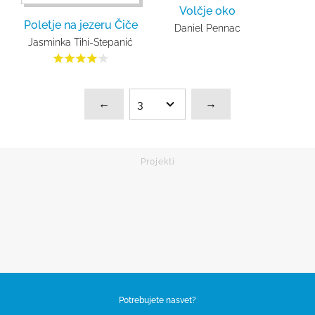
Volčje oko
Poletje na jezeru Čiče
Daniel Pennac
Jasminka Tihi-Stepanić
←
→
Potrebujete nasvet?