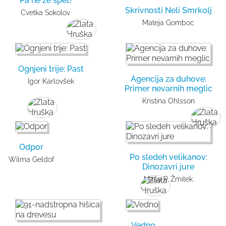
Pa ne že spet!
Skrivnosti Neli Smrkolj
Cvetka Sokolov
Mateja Gomboc
Ognjeni trije: Past
Agencija za duhove:
Igor Karlovšek
Primer nevarnih meglic
Kristina Ohlsson
Odpor
Po sledeh velikanov:
Wilma Geldof
Dinozavri jure
Maša P. Žmitek
Vedno