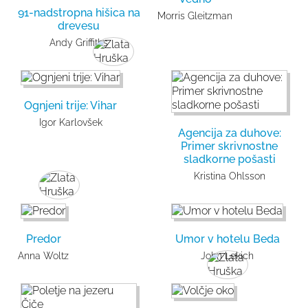
91-nadstropna hišica na
Morris Gleitzman
drevesu
Andy Griffiths
Ognjeni trije: Vihar
Igor Karlovšek
Agencija za duhove:
Primer skrivnostne
sladkorne pošasti
Kristina Ohlsson
Predor
Umor v hotelu Beda
Anna Woltz
John Lekich