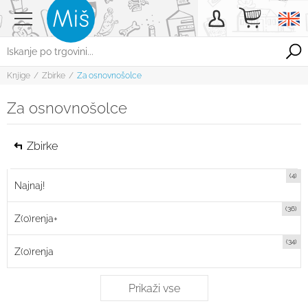
Knjige
/
Zbirke
/
Za osnovnošolce
Za osnovnošolce
Zbirke
(4)
Najnaj!
(36)
Z(o)renja+
(34)
Z(o)renja
Prikaži vse