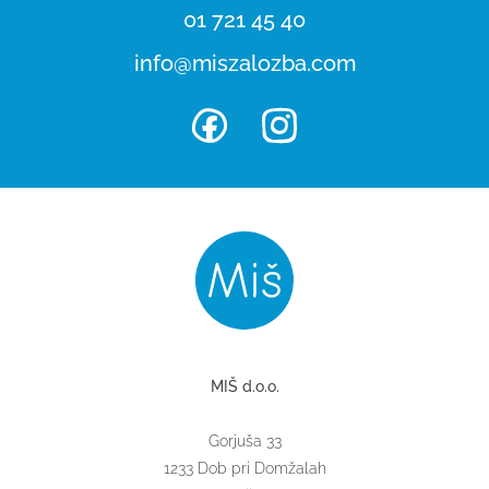
01 721 45 40
info@miszalozba.com
MIŠ d.o.o.
Gorjuša 33
1233 Dob pri Domžalah