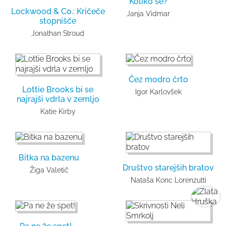
Koliko še?
Lockwood & Co.: Kričeče
Janja Vidmar
stopnišče
Jonathan Stroud
Čez modro črto
Lottie Brooks bi se
Igor Karlovšek
najrajši vdrla v zemljo
Katie Kirby
Bitka na bazenu
Društvo starejših bratov
Žiga Valetič
Nataša Konc Lorenzutti