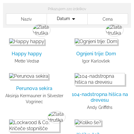
Prikazujem 220 izdelkov
Datum
Naziv
Cena
Happy happy
Ognjeni trije: Dom
Mette Vedsø
Igor Karlovšek
Perunova sekira
104-nadstropna hišica na
Aksinja Kermauner in Silvester
drevesu
Vogrinec
Andy Griffiths