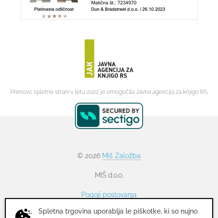
Prenovo spletne strani v letu 2022 je omogočila Javna agencija za knjigo RS.
© 2026
Miš Založba
MIŠ d.o.o.
Pogoji poslovanja
Spletna trgovina uporablja le piškotke, ki so nujno
Politika zasebnosti