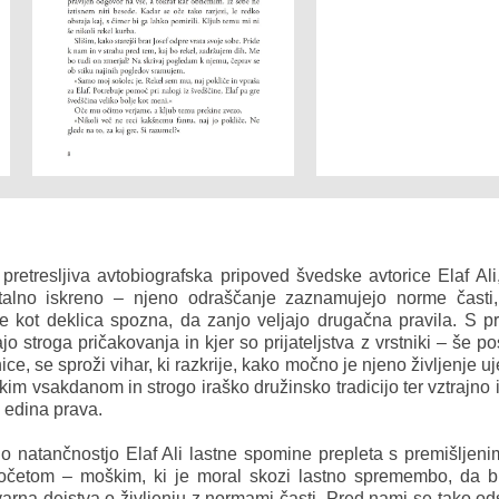
pretresljiva avtobiografska pripoved švedske avtorice Elaf Ali, k
utalno iskreno – njeno odraščanje zaznamujejo norme časti,
 kot deklica spozna, da zanjo veljajo drugačna pravila. S p
jo stroga pričakovanja in kjer so prijateljstva z vrstniki – še 
lnice, se sproži vihar, ki razkrije, kako močno je njeno življenje 
im vsakdanom in strogo iraško družinsko tradicijo ter vztrajno
e edina prava.
 natančnostjo Elaf Ali lastne spomine prepleta s premišljenim
 očetom – moškim, ki je moral skozi lastno spremembo, da b
varna dejstva o življenju z normami časti. Pred nami se tako od