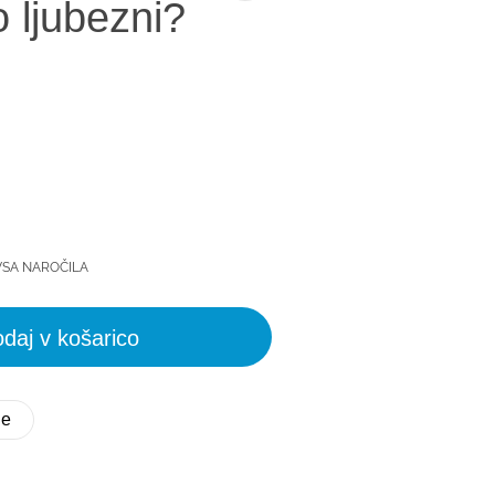
 ljubezni?
VSA NAROČILA
daj v košarico
ne