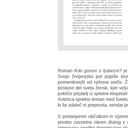
Roman
Kdo govori o ljubezni?
je 
Svojo življenjsko pot popiše br
pomembnejši od njihove sreče. Že
postane del sveta žensk, kjer velja
pokliče prijatelj iz spletne klepeta
Avtorica spretno krmari med švedsk
ki še zdaleč ni preprosta, vendar j
S pretanjenim občutkom in izjemno
prostor zavzema iskren dialog z
intervjujev zgodbo dopolnjujejo st