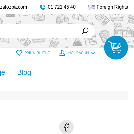
zalozba.com
01 721 45 40
Foreign Rights
PRILJUBLJENE
MOJ RAČUN
je
Blog