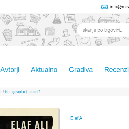
info@mis
Išči
Avtorji
Aktualno
Gradiva
Recenzi
e
/
Kdo govori o ljubezni?
Elaf Ali