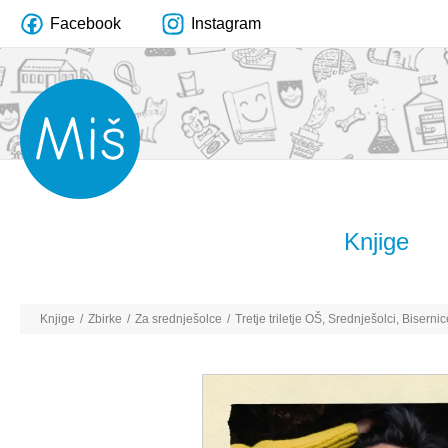
Facebook
Instagram
Knjige
Knjige
/
Zbirke
/
Za srednješolce
/
Tretje triletje OŠ
,
Srednješolci
,
Bisernic