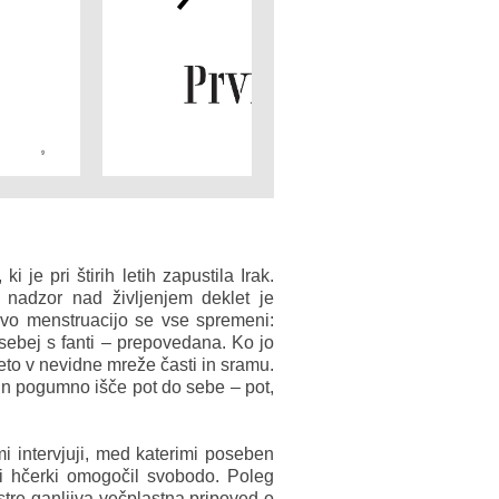
i je pri štirih letih zapustila Irak.
 nadzor nad življenjem deklet je
rvo menstruacijo se vse spremeni:
posebej s fanti – prepovedana. Ko jo
ujeto v nevidne mreže časti in sramu.
 in pogumno išče pot do sebe – pot,
i intervjuji, med katerimi poseben
i hčerki omogočil svobodo. Poleg
stre ganljiva večplastna pripoved o