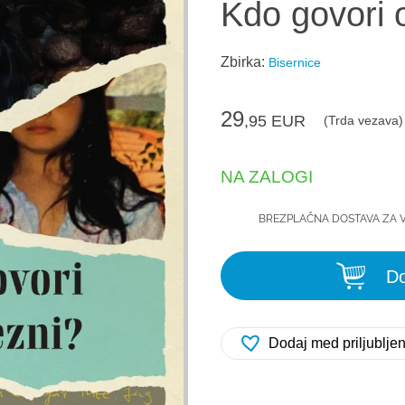
Kdo govori o
Zbirka:
Bisernice
29
,95
EUR
(Trda vezava)
NA ZALOGI
BREZPLAČNA DOSTAVA ZA 
Do
Dodaj med priljublje