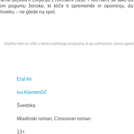
tnem pogumu ženske, ki kliče k spremembi in opominja, da 
oveku – ne glede na spol.
Knjižno delo je izšlo v okviru knjižnega programa, ki ga sofinancira Javna agenc
Elaf Ali
Iva Klemenčič
Švedska
Mladinski roman, Crossover roman
13+