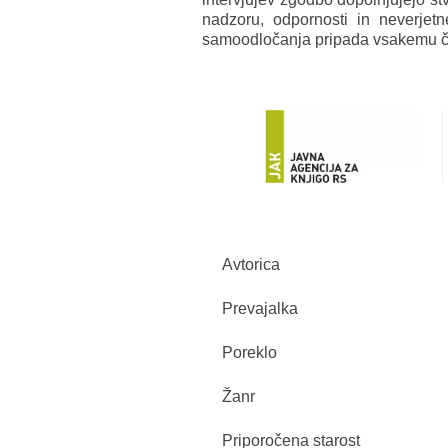
nadzoru, odpornosti in neverje
samoodločanja pripada vsakemu čl
Avtorica
Prevajalka
Poreklo
Žanr
Priporočena starost