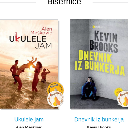
Bisernice
Ukulele jam
Dnevnik iz bunkerja
Alen Mešković
Kevin Brooks