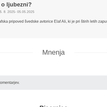
 o ljubezni?
 5. 8. 2025
-
05.05.2025
ka pripoved švedske avtorice Elaf Ali, ki je pri štirih letih zapus
Mnenja
komentarjev.