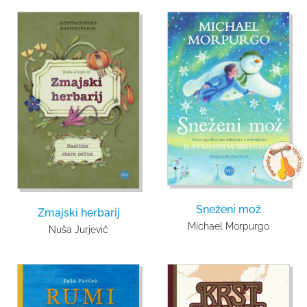
Sneženi mož
Zmajski herbarij
Michael Morpurgo
Nuša Jurjevič