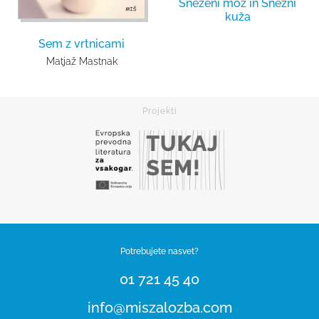
Sneženi mož in Snežni
kuža
Sem z vrtnicami
Matjaž Mastnak
Potrebujete nasvet?
01 721 45 40
info@miszalozba.com