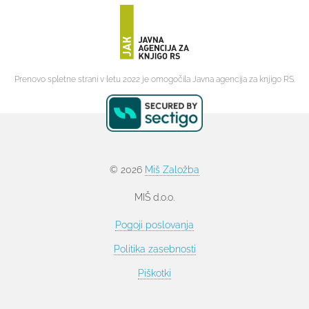
Prenovo spletne strani v letu 2022 je omogočila Javna agencija za knjigo RS.
© 2026
Miš Založba
MIŠ d.o.o.
Pogoji poslovanja
Politika zasebnosti
Piškotki