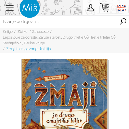
Knjige
/
Zbirke
/
Za odrasle
/
Leposlovje za odrasle
,
Za vse starosti
,
Drugo triletje OŠ
,
Tretje triletje OŠ
,
Srednješolci
,
Darilne knjige
/
Zmaji in druga zmajelika bitja