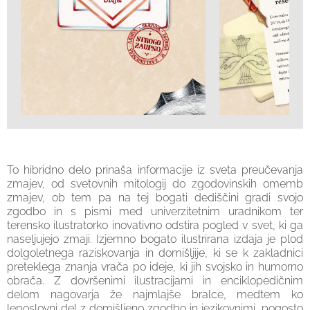
To hibridno delo prinaša informacije iz sveta preučevanja
zmajev, od svetovnih mitologij do zgodovinskih omemb
zmajev, ob tem pa na tej bogati dediščini gradi svojo
zgodbo in s pismi med univerzitetnim uradnikom ter
terensko ilustratorko inovativno odstira pogled v svet, ki ga
naseljujejo zmaji. Izjemno bogato ilustrirana izdaja je plod
dolgoletnega raziskovanja in domišljije, ki se k zakladnici
preteklega znanja vrača po ideje, ki jih svojsko in humorno
obrača. Z dovršenimi ilustracijami in enciklopedičnim
delom nagovarja že najmlajše bralce, medtem ko
leposlovni del z domišljeno zgodbo in jezikovnimi, pogosto