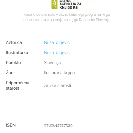
Knjižno delo je izšlo v okviru knjižnega programa, ki ga
sofinancira Javna agencija za knjigo Republike Slovenije.
Avtorica
Nuša Jurjevič
Ilustratorka
Nuša Jurjevič
Poreklo
Slovenija
Žanr
Ilustrirana knjiga
Priporočena
za vse starosti
starost
ISBN
9789612727529