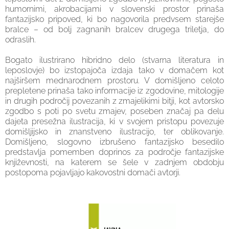
humornimi, akrobacijami v slovenski prostor prinaša
fantazijsko pripoved, ki bo nagovorila predvsem starejše
bralce – od bolj zagnanih bralcev drugega triletja, do
odraslih.
Bogato ilustrirano hibridno delo (stvarna literatura in
leposlovje) bo izstopajoča izdaja tako v domačem kot
najširšem mednarodnem prostoru. V domišljeno celoto
prepletene prinaša tako informacije iz zgodovine, mitologije
in drugih področij povezanih z zmajelikimi bitji, kot avtorsko
zgodbo s poti po svetu zmajev, poseben značaj pa delu
dajeta presežna ilustracija, ki v svojem pristopu povezuje
domišljijsko in znanstveno ilustracijo, ter oblikovanje.
Domišljeno, slogovno izbrušeno fantazijsko besedilo
predstavlja pomemben doprinos za področje fantazijske
književnosti, na katerem se šele v zadnjem obdobju
postopoma pojavljajo kakovostni domači avtorji.